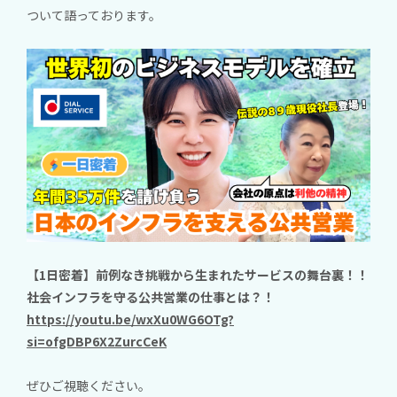
ついて語っております。
【1日密着】前例なき挑戦から生まれたサービスの舞台裏！！
社会インフラを守る公共営業の仕事とは？！
https://youtu.be/wxXu0WG6OTg?
si=ofgDBP6X2ZurcCeK
ぜひご視聴ください。