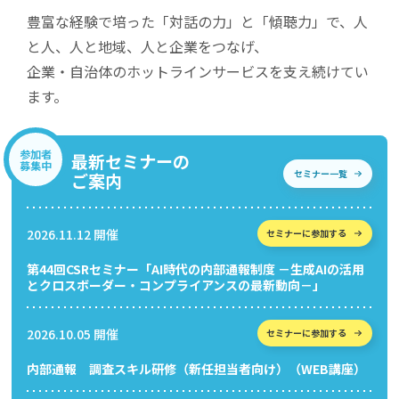
豊富な経験で培った「対話の力」と「傾聴力」で、
人
と人、人と地域、人と企業をつなげ、
企業・自治体のホットラインサービスを支え続けてい
ます。
参加者
最新セミナーの
募集中
セミナー一覧
ご案内
2026.11.12 開催
セミナーに参加する
第44回CSRセミナー「AI時代の内部通報制度 －生成AIの活用
とクロスボーダー・コンプライアンスの最新動向－」
2026.10.05 開催
セミナーに参加する
内部通報 調査スキル研修（新任担当者向け）（WEB講座）