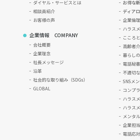
ダイヤル・サービスとは
お得な
相談員紹介
ディア
お客様の声
企業倫
ハラス
企業情報 COMPANY
こころ
会社概要
高齢者介
企業理念
暮らしの
社長メッセージ
電話秘
沿革
不適切
社会的な取り組み（SDGs）
SNSメ
GLOBAL
コンプ
ハラス
ハラス
メンタ
企業担
電話応