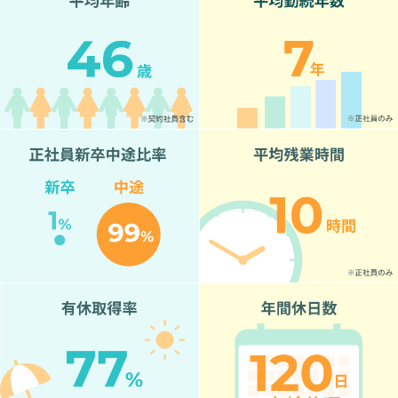
ジ
ネ
ス
を
開
発
し
た、
女
性
ベ
ン
チ
ャ
ー
第