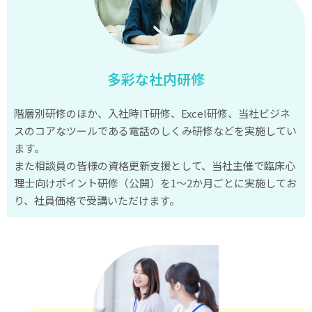
ち
は
育
児
多彩な社内研修
ノ
イ
階層別研修のほか、入社時IT研修、Excel研修、当社ビジネ
ロ
スのコアなツールである電話のしくみ研修などを実施してい
ー
ます。
ゼ
また相談員の皆様の資格更新支援として、当社主催で臨床心
に
理士向けポイント研修（公開）を1～2か月ごとに実施してお
り、社員価格で受講いただけます。
な
り、
自
分
の
命