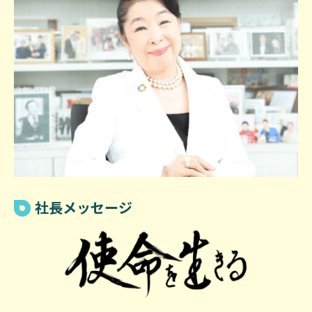
し
い
事
件
が
多
発
し
て
い
ま
社長メッセージ
し
た。
高
度
経