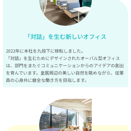
の
中
で
子
「対話」を生む新しいオフィス
ど
も
2022年に本社を九段下に移転しました。
を
「対話」を生むためにデザインされたオーバル型オフィス
生
は、部門をまたぐコミュニケーションからのアイデアの創出
み、
を育んでいます。皇居周辺の美しい自然を眺めながら、従業
子
員の心身共に健全な働き方を目指します。
育
て
が
始
ま
る