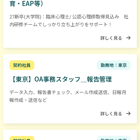
育・EAP等）
が
発
27新卒(大学院)：臨床心理士/ 公認心理師取得見込み 社
信
内研修チームでしっかり立ち上がりをサポート！
し、
詳しく見る
一
般
の
市
契約社員
勤務地：東京
民
【東京】OA事務スタッフ＿報告管理
た
ち
データ入力、報告書チェック、メール作成送信、日報月
は
報作成・送信など
受
詳しく見る
け
手
で