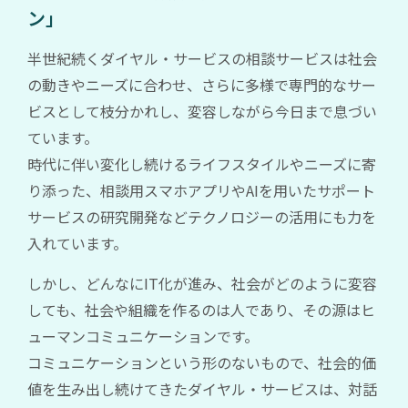
ン」
度
経
半世紀続くダイヤル・サービスの相談サービスは社会
済
の動きやニーズに合わせ、さらに多様で専門的なサー
成
ビスとして枝分かれし、変容しながら今日まで息づい
長
ています。
の
時代に伴い変化し続けるライフスタイルやニーズに寄
真
り添った、相談用スマホアプリやAIを用いたサポート
っ
サービスの研究開発などテクノロジーの活用にも力を
最
入れています。
中
で、
しかし、どんなにIT化が進み、社会がどのように変容
私
しても、社会や組織を作るのは人であり、その源はヒ
が
ューマンコミュニケーションです。
全
コミュニケーションという形のないもので、社会的価
く
値を生み出し続けてきたダイヤル・サービスは、対話
想