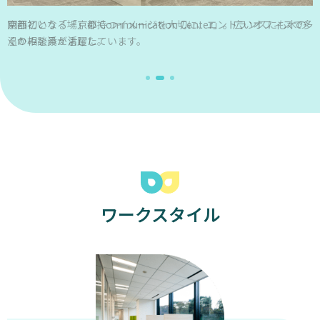
相
京都という「場」の持つイメージを大切に、エントランスにも木の
談
温かみを添えました。
相
手
も
い
な
い
若
い
女
ワークスタイル
性
た
ち
は、
孤
独