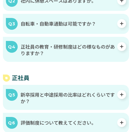
社内に休憩スペースはありますか。
Q2
ど
も
た
自転車・自動車通勤は可能ですか？
Q3
ち
の
命
正社員の教育・研修制度はどの様なものがあ
Q4
を
りますか？
守
る
こ
正社員
と
か
新卒採用と中途採用の比率はどれくらいです
Q5
ら
か？
始
め
評価制度について教えてください。
よ
Q6
う