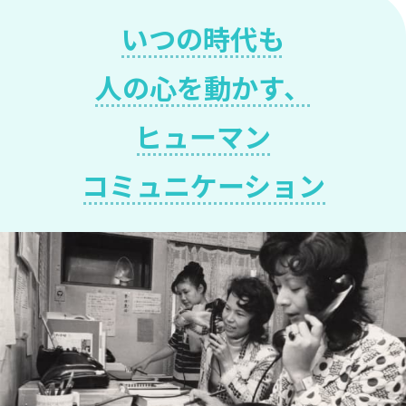
出
いつの時代も
て
か
人の心を動かす、
ら
の
ヒューマン
10
年
コミュニケーション
間
世
界
を
放
浪
し、
10
年
後