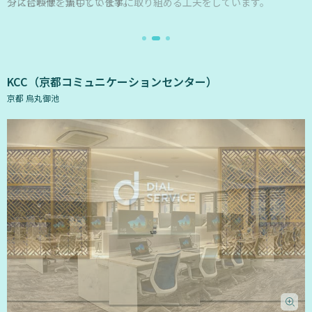
と
分に合わせ、集中して仕事に取り組める工夫をしています。
呼
び
寄
せ
KCC（京都コミュニケーションセンター）
ら
京都 烏丸御池
れ、
近
所
付
き
合
い
も
経
験
も