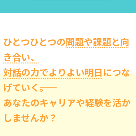
方
向
メ
デ
ィ
ひとつひとつの
問題や課題と向
ア」
で
き合い、
し
た。
対話の力でよりよい明日
につな
メ
げていく――。
デ
ィ
あなたのキャリアや経験を活か
ア
と
しませんか？
い
え