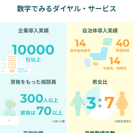
に
数字でみるダイヤル・サービス
も
世
界
に
も
全
く
前
例
の
な
い
ニ
ュ
ー
ビ