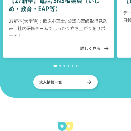
【27新卒】電話/SNS相談員（いじ
【
ー
め・教育・EAP等）
デ
ビ
日
27新卒(大学院)：臨床心理士/ 公認心理師取得見込
ス
み 社内研修チームでしっかり立ち上がりをサポ
は、
ート！
今
か
詳しく見る
ら
55
年
前
求人情報一覧
に
誕
生
し、
日
本