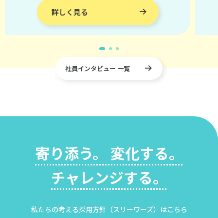
に
詳しく見る
や
り
た
い
社員インタビュー 一覧
仕
事
も
あ
っ
た
寄り添う。 変化する。
の
で
チャレンジする。
す
が、
ま
私たちの考える採用方針（スリーワーズ）はこちら