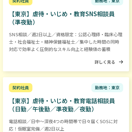
契約社員
勤務地：東京
し
か
【東京】虐待・いじめ・教育SNS相談員
な
（準夜勤）
か
っ
SNS相談／週2日以上／資格限定：公認心理師・臨床心理
た
士・社会福祉士・精神保健福祉士／集中した時間の同時
も
対応で効率よく圧倒的なスキル向上と経験値の蓄積
の
詳しく見る
を
逆
手
契約社員
勤務地：東京
に
と
【東京】虐待・いじめ・教育電話相談員
っ
（日勤／午後勤／準夜勤／夜勤）
て、
は
電話相談／日中～深夜4つの時間帯で日々届くSOSに対
じ
応！仮眠室完備／週2日以上