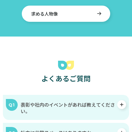
ず
は
求める人物像
眼
の
前
に
つ
き
つ
け
よくあるご質問
ら
れ
た
女
表彰や社内のイベントがあれば教えてくださ
Q1
い。
性
と
子