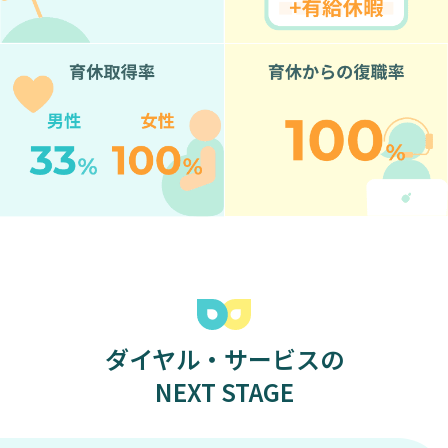
1
号
と
言
わ
れ
る
会
社
で
す。
私
は
ダイヤル・サービスの
大
NEXT STAGE
学
を