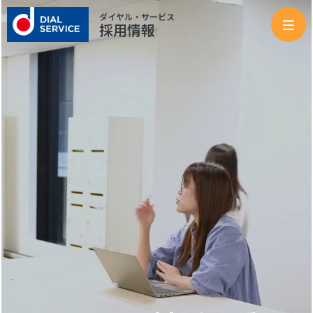
未来への対話を
ダイヤル・サービス
採用情報
こ
ん
に
ち
は、
ダ
イ
ヤ
ル・
サ
ー