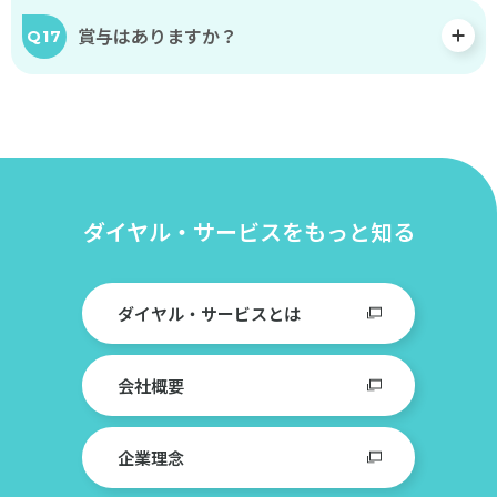
そ
賞与はありますか？
Q17
し
て
生
ま
れ
た
の
ダイヤル・サービスをもっと知る
が
「電
ダイヤル・サービスとは
話
を
使
会社概要
っ
た
企業理念
双