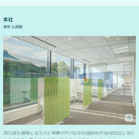
地
方
本社
か
東京 九段南
ら
働
き
盛
り
の
若
者
達
が
都
会
へ
パーソナルワークブースやオープンな打ち合わせスペースなど、気