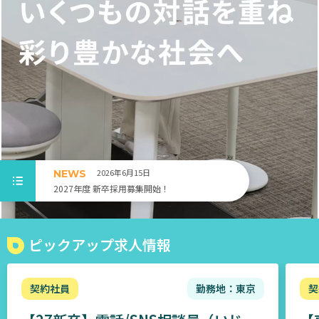
ビ
ス
社
長
の
今
野
由
梨
2026年6月15日
NEWS
で
2027年度 新卒採用募集開始！
す。
ダ
ピックアップ求人情報
イ
ヤ
契約社員
勤務地：東京
契
ル・
サ