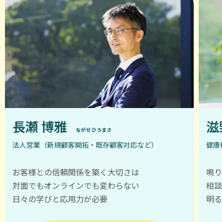
取
り
こ
ぼ
さ
れ
て
い
た
長瀬 博雅
滋
の
ながせ ひろまさ
で
法人営業（新規顧客開拓・既存顧客対応など）
健康
す。
お客様との信頼関係を築く大切さは
鳴
私
対面でもオンラインでも変わらない
相
は、
日々の学びと応用力が必要
明
ほ
か