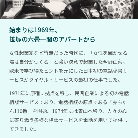
の
1969
年
始まりは1969年、
5
笹塚の六畳一間のアパートから
月
1
女性起業家など皆無だった時代に、「女性を輝かせる
日、
場は自分がつくる」と強い決意で起業した今野由梨。
日
欧米で学び得たヒントを元にした日本初の電話秘書サ
本
ービスがダイヤル・サービスの最初の仕事でした。
で
最
1971年に原宿に拠点を移し、民間企業による初の電話
初
相談サービスであり、電話相談の原点である「赤ちゃ
の
ん110番」を開始。1974年には青山へ移り、人々の心
女
に寄り添う多様な相談サービスを電話を用いて提供し
性
てきました。
ベ