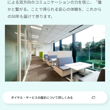
による双方向のコミュニケーションの力を信じ、〝誰
像
も
かと繋がる〟ことで得られる安心の体験を、これから
し
の50年も届けて参ります。
な
か
っ
た
国
と
な
っ
て
い
ま
し
ダイヤル・サービスの歴史について詳しくみる
た。