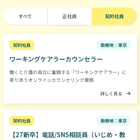
ば、
そ
すべて
正社員
契約社員
れ
ま
で
は
契約社員
勤務地：東京
一
ワーキングケアラーカウンセラー
方
通
働くと介護の両立に奮闘する「ワーキングケアラー」に
行
寄り添うオンラインカウンセリング業務
で、
詳しく見る
一
部
の
著
契約社員
勤務地：東京
名
【27新卒】電話/SNS相談員（いじめ・教
人