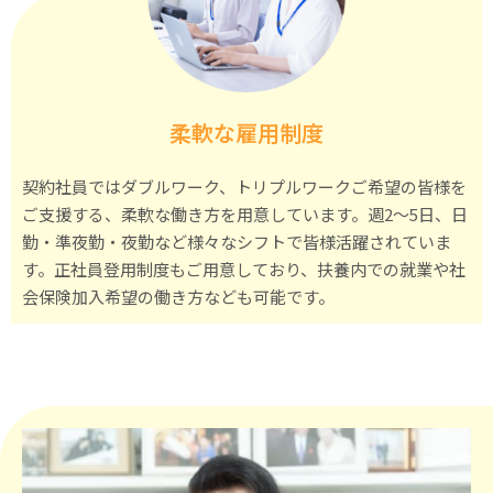
よ
り
も
大
事
柔軟な雇用制度
な
我
契約社員ではダブルワーク、トリプルワークご希望の皆様を
が
ご支援する、柔軟な働き方を用意しています。週2～5日、日
子
勤・準夜勤・夜勤など様々なシフトで皆様活躍されていま
す。正社員登用制度もご用意しており、扶養内での就業や社
を
会保険加入希望の働き方なども可能です。
殺
す、
そ
ん
な
痛
ま