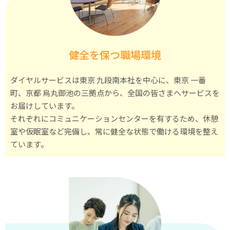
の
で
す。
そ
健全を保つ職場環境
う
し
ダイヤルサービスは東京 九段南本社を中心に、東京 一番
た
町、京都 烏丸御池の三拠点から、全国の皆さまへサービスを
環
お届けしています。
境
それぞれにコミュニケーションセンターを有するため、休憩
の
室や仮眠室など完備し、常に健全な状態で働ける環境を整え
中
ています。
で
若
い
女
性
た