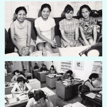
ン
チ
ャ
ー
の
会
社
を
つ
く
る
た
め
に
帰
っ
て