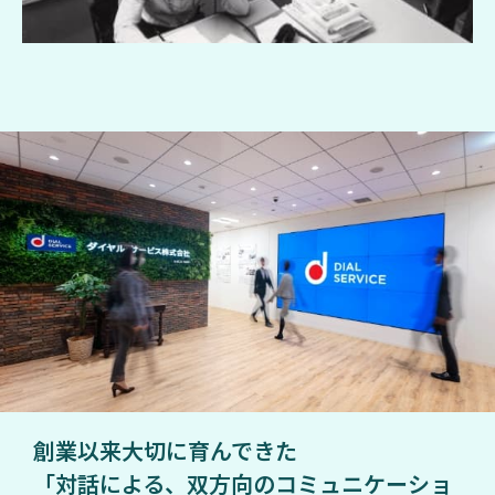
き
ま
し
た。
10
年
ぶ
り
に
目
に
し
た
日
本
創業以来大切に育んできた
は、
「対話による、双方向のコミュニケーショ
高