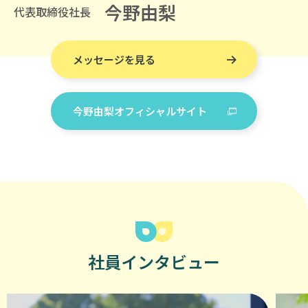
今野由梨
代表取締役社長
済
成
長
メッセージを見る
の
狭
間
今野由梨オフィシャルサイト
で、
女
性
と
子
ど
も
た
社員インタビュー
ち
が