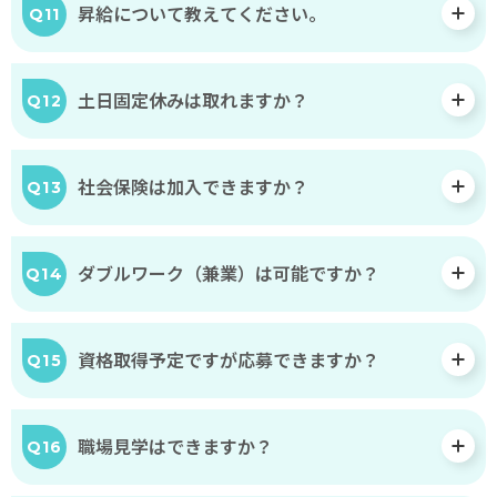
素
昇給について教えてください。
Q11
晴
ら
し
土日固定休みは取れますか？
Q12
い
女
社会保険は加入できますか？
性
Q13
が
集
ダブルワーク（兼業）は可能ですか？
Q14
っ
て
く
資格取得予定ですが応募できますか？
Q15
れ
ま
し
職場見学はできますか？
Q16
た。