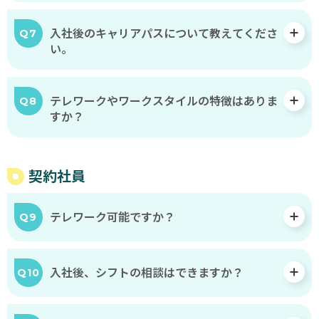
と
入社後のキャリアパスについて教えてくださ
Q7
思
い。
い、
呼
び
テレワークやワークスタイルの特徴はありま
Q8
か
すか？
け
た
と
契約社員
こ
ろ、
テレワーク可能ですか？
Q9
た
く
さ
入社後、シフトの相談はできますか？
Q10
ん
の