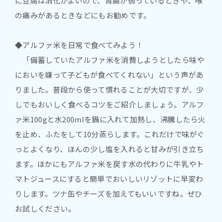
に豆腐は消化がよいので、胃腸が弱っているときや、喉
の痛みがあるときなどにもお勧めです。
◆アルファ米を日常で食べてみよう！
「備蓄していたアルファ米を消費しようとしたら味や
においを嫌って子どもが食べてくれない」という声があ
りました。普段から使って慣れることが大切ですが、少
しでもおいしく食べるコツをご紹介しましょう。アルフ
ァ米100gと水200mlを鍋に入れて加熱し、沸騰したら火
を止め、ふたをして10分蒸らします。これだけで味がぐ
っとよくなり、ほんの少し塩を入れると甘みが引き立ち
ます。ほかにもアルファ米を戻す水の代わりに牛乳やト
マトジュースにすると簡単でおいしいリゾットに早変わ
りします。ツナ缶やチーズを加えてもいいですね。ぜひ
お試しください。