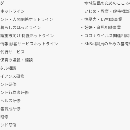
ログ
地域住民のためのこころ
理ホットライン
いじめ・教育・虐待相談
メント・人間関係ホットライン
性暴力・DV相談事業
と暮らしのほっとライン
妊娠・育児相談事業
護施設向け 特養ホットライン
コロナウイルス関連相談
情報 顧客サービスホットライン
SNS相談員のための基礎
書代行サービス
な保育の通報・相談
ンタル相談
ライアンス研修
メント研修
メント行為者研修
ルヘルス研修
当者育成研修
対研修
マンド研修