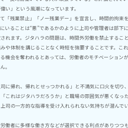
が偉い」という風潮になっています。
して「残業禁止」「ノー残業デー」を宣言し、時間的拘束
にいることは“悪”であるかのように上司や管理者は部下
定されます。ジタハラの問題は、時間外労働を禁止するこ
組みや体制を講じることなく時短を強要することです。こ
する機会を奪われるとあっては、労働者のモチベーション
せん。
上司に帰れ、帰れとせっつかれる」と不満気に口火を切り
」「これはジタハラだろうか」と職場の雰囲気が悪くなっ
、上司の一方的な指導を受け入れられない気持ちが潜んで
、労働者に多様な働き方などが選択できる利点がありつつ