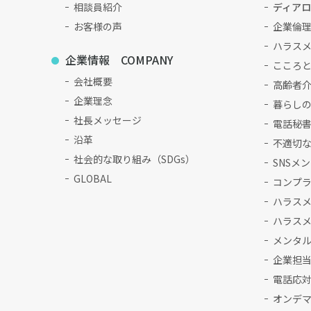
相談員紹介
ディア
お客様の声
企業倫
ハラス
企業情報 COMPANY
こころ
会社概要
高齢者介
企業理念
暮らしの
社長メッセージ
電話秘
沿革
不適切
社会的な取り組み（SDGs）
SNSメ
GLOBAL
コンプ
ハラス
ハラス
メンタ
企業担
電話応
オンデ