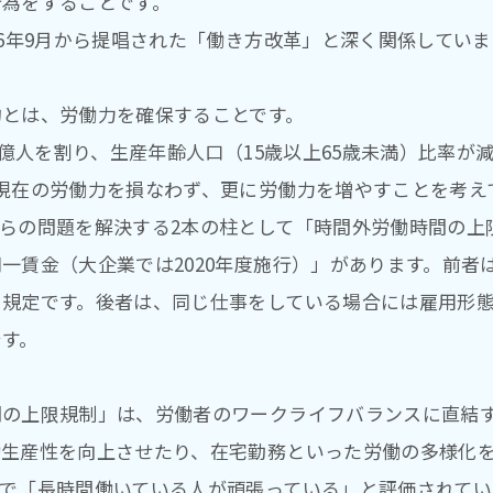
行為をすることです。
16年9月から提唱された「働き方改革」と深く関係していま
的とは、労働力を確保することです。
約1億人を割り、生産年齢人口（15歳以上65歳未満）比率が
現在の労働力を損なわず、更に労働力を増やすことを考え
らの問題を解決する2本の柱として「時間外労働時間の上限
一賃金（大企業では2020年度施行）」があります。前者
る規定です。後者は、同じ仕事をしている場合には雇用形
です。
間の上限規制」は、労働者のワークライフバランスに直結
働生産性を向上させたり、在宅勤務といった労働の多様化
まで「長時間働いている人が頑張っている」と評価されて