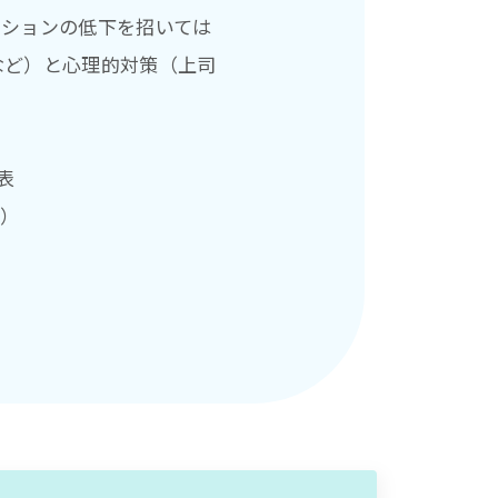
ーションの低下を招いては
など）と心理的対策（上司
表
年）