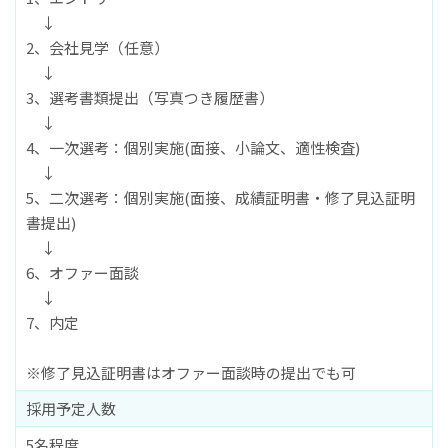
↓
2、会社見学（任意）
↓
3、選考書類提出（写真つき履歴書）
↓
4、一次選考：個別実施(面接、小論文、適性検査)
↓
5、二次選考：個別実施(面接、成績証明書・修了見込証明
書提出)
↓
6、オファー面談
↓
7、内定
※修了見込証明書はオファー面談時の提出でも可
採用予定人数
5名程度