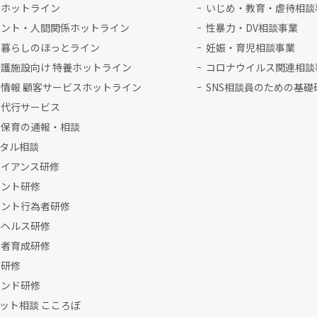
理ホットライン
いじめ・教育・虐待相談
メント・人間関係ホットライン
性暴力・DV相談事業
と暮らしのほっとライン
妊娠・育児相談事業
護施設向け 特養ホットライン
コロナウイルス関連相談
情報 顧客サービスホットライン
SNS相談員のための基礎
書代行サービス
な保育の通報・相談
ンタル相談
ライアンス研修
メント研修
メント行為者研修
ルヘルス研修
当者育成研修
対研修
マンド研修
ャット相談 こころぼ