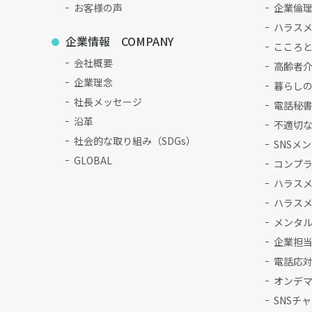
お客様の声
企業倫
ハラス
企業情報 COMPANY
こころ
会社概要
高齢者介
企業理念
暮らしの
社長メッセージ
電話秘
沿革
不適切
社会的な取り組み（SDGs）
SNSメ
GLOBAL
コンプ
ハラス
ハラス
メンタ
企業担
電話応
オンデ
SNSチ